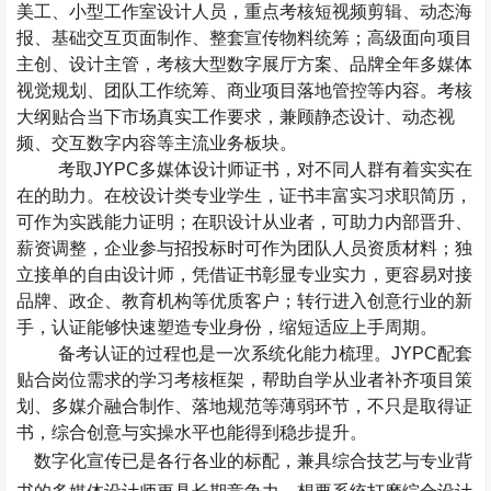
美工、小型工作室设计人员，重点考核短视频剪辑、动态海
报、基础交互页面制作、整套宣传物料统筹；高级面向项目
主创、设计主管，考核大型数字展厅方案、品牌全年多媒体
视觉规划、团队工作统筹、商业项目落地管控等内容。考核
大纲贴合当下市场真实工作要求，兼顾静态设计、动态视
频、交互数字内容等主流业务板块。
考取
JYPC
多媒体设计师证书，对不同人群有着实实在
在的助力。在校设计类专业学生，证书丰富实习求职简历，
可作为实践能力证明；在职设计从业者，可助力内部晋升、
薪资调整，企业参与招投标时可作为团队人员资质材料；独
立接单的自由设计师，凭借证书彰显专业实力，更容易对接
品牌、政企、教育机构等优质客户；转行进入创意行业的新
手，认证能够快速塑造专业身份，缩短适应上手周期。
备考认证的过程也是一次系统化能力梳理。
JYPC
配套
贴合岗位需求的学习考核框架，帮助自学从业者补齐项目策
划、多媒介融合制作、落地规范等薄弱环节，不只是取得证
书，综合创意与实操水平也能得到稳步提升。
数字化宣传已是各行各业的标配，兼具综合技艺与专业背