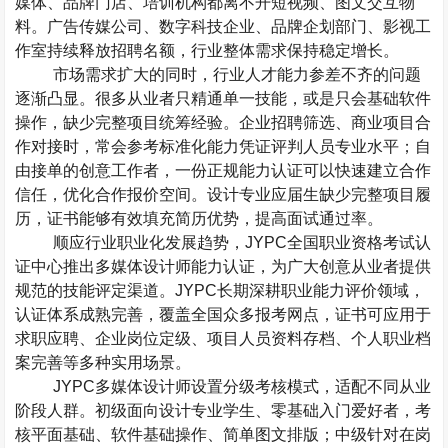
媒体、品牌门店、培训机构都离不开短视频、图文交互物
料。广告传媒公司、数字科技企业、品牌企划部门、影视工
作室持续释放招聘名额，行业整体需求保持稳定增长。
市场需求扩大的同时，行业人才能力参差不齐的问题
逐渐凸显。很多从业者只精通单一技能，或是只会基础软件
操作，缺少完整项目统筹经验。企业招聘筛选、商业项目合
作对接时，常会参考标准化能力凭证评判人员专业水平；自
由接单的创意工作者，一份正规能力认证可以快速建立合作
信任，优化合作报价空间。设计专业应届生缺少完整项目履
历，证书能够有效填充简历优势，提高面试通过率。
顺应行业职业化发展趋势，
JYPC
全国职业资格考试认
证中心推出多媒体设计师能力认证，为广大创意从业者提供
规范的技能评定渠道。
JYPC
长期深耕职业能力评价领域，
认证体系成熟完善，覆盖全国众多报考网点，证书可应用于
求职应聘、企业岗位定级、项目人员资料存档、个人职业档
案完善等多种实用场景。
JYPC
多媒体设计师设置分级考核模式，适配不同从业
阶段人群。初级面向设计专业学生、零基础入门爱好者，考
核平面基础、软件基础操作、简单图文排版；中级针对在岗